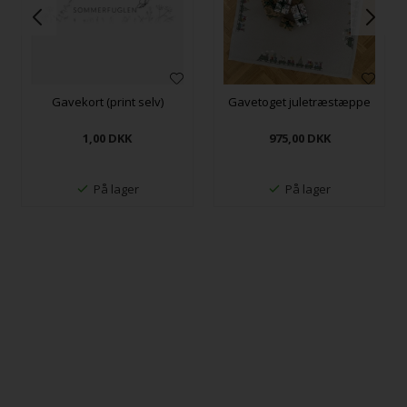
Gavekort (print selv)
Gavetoget juletræstæppe
1,00
DKK
975,00
DKK
På lager
På lager