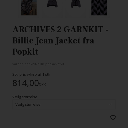
ARCHIVES 2 GARNKIT -
Billie Jean Jacket fra
Popkit
Varenr.
popknit-billiejeanjacketkit
Stk. pris v/køb af
1
stk
814,00
DKK
Vælg størrelse