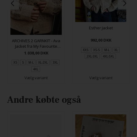
Esther Jacket
992,00
DKK
ARCHIVES 2 GARNKIT - Ava
Jacket fra My Favourite
XXS
XS-S
M-L
XL
Things Knitwear
1.038,00
DKK
2XL-3XL
4XL-5XL
XS
S
M-L
XL-2XL
3XL
4XL
Vælg variant
Vælg variant
Andre købte også