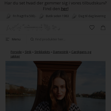
Har du set hvad der gemmer sig i vores tilbudskurv?
Find den
her!
Fri fragt fra 500,-
Butik siden 1983
Dag til dag levering
Menu
Forside
»
Strik
»
Strikkekits
»
Damestrik
»
Cardigans og
jakker