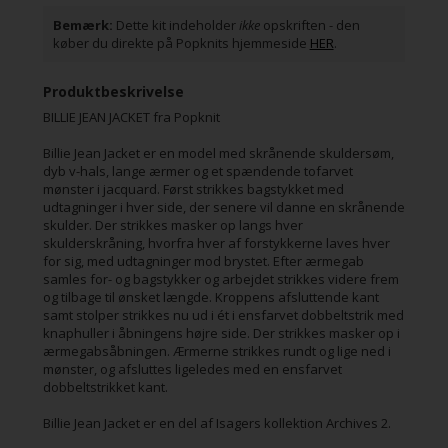
Bemærk:
Dette kit indeholder
ikke
opskriften - den
køber du direkte på Popknits hjemmeside
HER
.
Produktbeskrivelse
BILLIE JEAN JACKET fra Popknit
Billie Jean Jacket er en model med skrånende skuldersøm,
dyb v-hals, lange ærmer og et spændende tofarvet
mønster i jacquard. Først strikkes bagstykket med
udtagninger i hver side, der senere vil danne en skrånende
skulder. Der strikkes masker op langs hver
skulderskråning, hvorfra hver af forstykkerne laves hver
for sig, med udtagninger mod brystet. Efter ærmegab
samles for- og bagstykker og arbejdet strikkes videre frem
og tilbage til ønsket længde. Kroppens afsluttende kant
samt stolper strikkes nu ud i ét i ensfarvet dobbeltstrik med
knaphuller i åbningens højre side. Der strikkes masker op i
ærmegabsåbningen. Ærmerne strikkes rundt og lige ned i
mønster, og afsluttes ligeledes med en ensfarvet
dobbeltstrikket kant.
Billie Jean Jacket er en del af Isagers kollektion Archives 2.