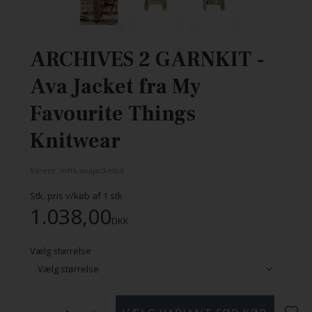
ARCHIVES 2 GARNKIT -
Ava Jacket fra My
Favourite Things
Knitwear
Varenr.
mftk-avajacketkit
Stk. pris v/køb af
1
stk
1.038,00
DKK
Vælg størrelse