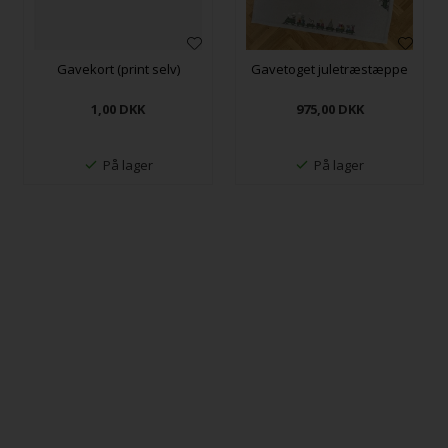
Gavekort (print selv)
Gavetoget juletræstæppe
1,00
DKK
975,00
DKK
På lager
På lager