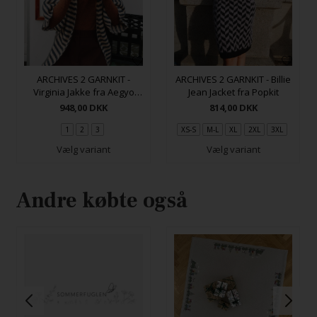
ARCHIVES 2 GARNKIT -
ARCHIVES 2 GARNKIT - Billie
Virginia Jakke fra Aegyo
Jean Jacket fra Popkit
Knit
948,00
DKK
814,00
DKK
1
2
3
XS-S
M-L
XL
2XL
3XL
Vælg variant
Vælg variant
Andre købte også