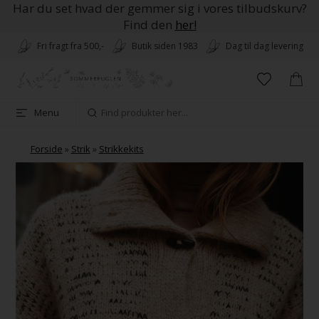
Har du set hvad der gemmer sig i vores tilbudskurv?
Find den
her!
Fri fragt fra 500,-
Butik siden 1983
Dag til dag levering
Menu
Forside
»
Strik
»
Strikkekits