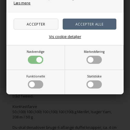
Læs mere
Vejledende pinde:
Rundpind 5,5 mm (80 el. 100 cm)
Rundpind 5 mm (80 el. 100 cm)
Rundpind 4,5 mm (80 el. 100 cm)
Strikkefasthed:
Vis cookie detaljer
15 m / 24 p pr. 10 x 10 cm i glatstrik
Materialer:
Nødvendige
Markedsføring
Bundfarve:
450 (500) 550 (550) 600 (600) 650 (700) g Alpaca 3, Isager Yarn,
125 m / 50 g
strikket sammen med
250 (250) 300 (300) 350 (350) 350 (400) g Tweed, Isager Yarn,
Funktionelle
Statistiske
200 m / 50 g
Der strikkes med 2 tråde holdt sammen. 1 tråd Alpaca 3 og 1
tråd Tweed.
Kontrastfarve
50 (100) 100 (100) 100 (100) 100 (100) g Merilin, Isager Yarn,
208 m / 50 g
Du skal derudover bruge 6 aflange duffel knapper, ca. 4 cm