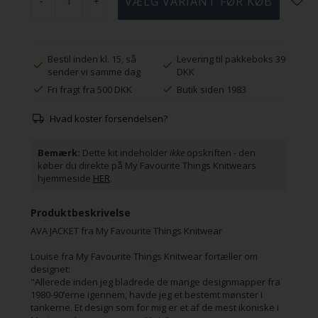
-
+
Bestil inden kl. 15, så
Levering til pakkeboks 39
sender vi samme dag
DKK
Fri fragt fra 500 DKK
Butik siden 1983
Hvad koster forsendelsen?
Bemærk:
Dette kit indeholder
ikke
opskriften - den
køber du direkte på My Favourite Things Knitwears
hjemmeside
HER
.
Produktbeskrivelse
AVA JACKET fra My Favourite Things Knitwear
Louise fra My Favourite Things Knitwear fortæller om
designet:
"Allerede inden jeg bladrede de mange designmapper fra
1980-90’erne igennem, havde jeg et bestemt mønster i
tankerne. Et design som for mig er et af de mest ikoniske i