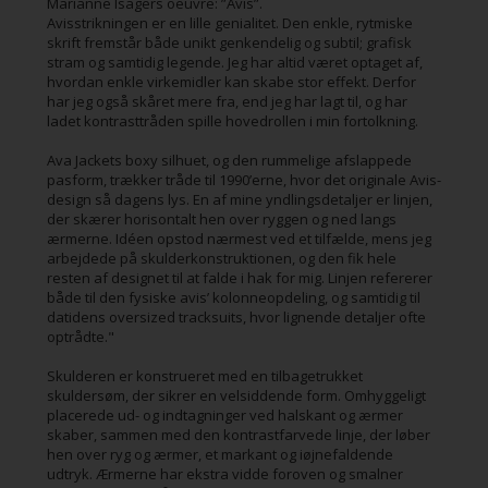
Marianne Isagers oeuvre: ”Avis”.
Avisstrikningen er en lille genialitet. Den enkle, rytmiske
skrift fremstår både unikt genkendelig og subtil; grafisk
stram og samtidig legende. Jeg har altid været optaget af,
hvordan enkle virkemidler kan skabe stor effekt. Derfor
har jeg også skåret mere fra, end jeg har lagt til, og har
ladet kontrasttråden spille hovedrollen i min fortolkning.
Ava Jackets boxy silhuet, og den rummelige afslappede
pasform, trækker tråde til 1990’erne, hvor det originale Avis-
design så dagens lys. En af mine yndlingsdetaljer er linjen,
der skærer horisontalt hen over ryggen og ned langs
ærmerne. Idéen opstod nærmest ved et tilfælde, mens jeg
arbejdede på skulderkonstruktionen, og den fik hele
resten af designet til at falde i hak for mig. Linjen refererer
både til den fysiske avis’ kolonneopdeling, og samtidig til
datidens oversized tracksuits, hvor lignende detaljer ofte
optrådte."
Skulderen er konstrueret med en tilbagetrukket
skuldersøm, der sikrer en velsiddende form. Omhyggeligt
placerede ud- og indtagninger ved halskant og ærmer
skaber, sammen med den kontrastfarvede linje, der løber
hen over ryg og ærmer, et markant og iøjnefaldende
udtryk. Ærmerne har ekstra vidde foroven og smalner