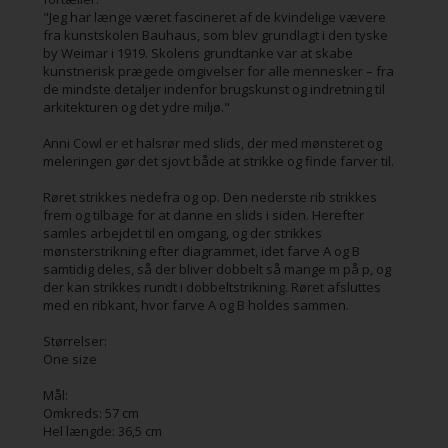
"Jeg har længe været fascineret af de kvindelige vævere
fra kunstskolen Bauhaus, som blev grundlagt i den tyske
by Weimar i 1919. Skolens grundtanke var at skabe
kunstnerisk prægede omgivelser for alle mennesker – fra
de mindste detaljer indenfor brugskunst og indretning til
arkitekturen og det ydre miljø."
Anni Cowl er et halsrør med slids, der med mønsteret og
meleringen gør det sjovt både at strikke og finde farver til.
Røret strikkes nedefra og op. Den nederste rib strikkes
frem og tilbage for at danne en slids i siden. Herefter
samles arbejdet til en omgang, og der strikkes
mønsterstrikning efter diagrammet, idet farve A og B
samtidig deles, så der bliver dobbelt så mange m på p, og
der kan strikkes rundt i dobbeltstrikning. Røret afsluttes
med en ribkant, hvor farve A og B holdes sammen.
Størrelser:
One size
Mål:
Omkreds: 57 cm
Hel længde: 36,5 cm