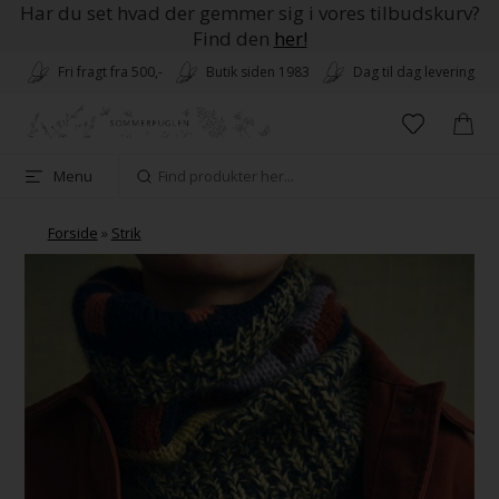
Har du set hvad der gemmer sig i vores tilbudskurv?
Find den
her!
Fri fragt fra 500,-
Butik siden 1983
Dag til dag levering
Menu
Forside
»
Strik