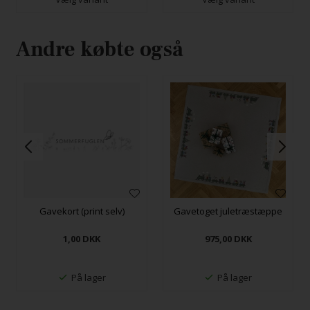
Andre købte også
Gavekort (print selv)
Gavetoget juletræstæppe
1,00
DKK
975,00
DKK
På lager
På lager