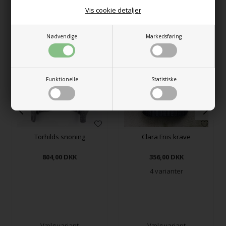
Vis cookie detaljer
Relaterede produkter
Nødvendige
Markedsføring
Funktionelle
Statistiske
Torhilds snoning
Clara Friis krave
804,00
DKK
356,00
DKK
4 varianter
Vælg variant
Vælg variant