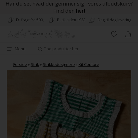
Har du set hvad der gemmer sig i vores tilbudskurv?
Find den
her!
Fri fragt fra 500,-
Butik siden 1983
Dag til dag levering
Menu
Forside
»
Strik
»
Strikkedesignere
»
Kit Couture