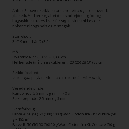
Anholt Slipover strikkes rundt nedefra og op i omvendt
glatstrik. Ved ærmegabet deles arbejdet, og for- og
bagstykke strikkes hver for sig. Til slut strikkes der
ribkanter langs hals og ærmegab.
Størrelser:
3 (6) 9 mdr-1 år (2) 3 år
Mål:
Overvidde: 44 (50) 55 (61) 66 cm
Hel længde (målt fra skulderen): 23 (25) 28 (31) 33 cm
Strikkefasthed:
29 m og 42 p i glatstrik = 10 x 10 cm (målt efter vask)
Vejledende pinde:
Rundpinde: 2,5 mm og 3 mm (40 cm)
Strømpepinde: 2,5 mm og 3 mm
Garnforbrug:
Farve A: 50 (50) 50 (100) 100 g Wool Cotton fra Kit Couture (50
g = 195 m)
Farve B: 50 (50) 50 (50) 50 g Wool Cotton fra Kit Couture (50 g