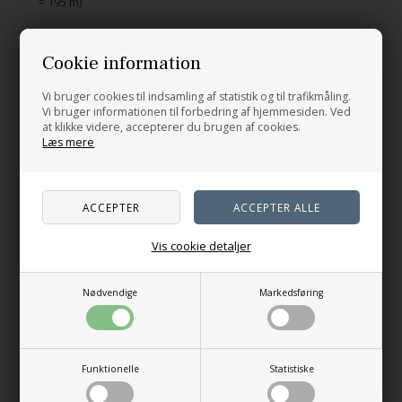
= 195 m)
Cookie information
Relaterede produkter
Vi bruger cookies til indsamling af statistik og til trafikmåling.
Vi bruger informationen til forbedring af hjemmesiden. Ved
at klikke videre, accepterer du brugen af cookies.
Læs mere
Vis cookie detaljer
Nødvendige
Markedsføring
Novice Slipover Junior
176,00
DKK
Mood Slipover Kid
Funktionelle
Statistiske
14 varianter
183,00
DKK