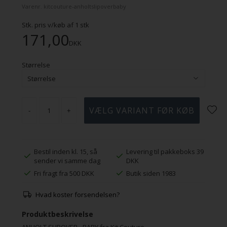
Varenr.
kitcouture-anholtslipoverbaby
Stk. pris v/køb af
1
stk
171,00
DKK
Størrelse
-
+
Bestil inden kl. 15, så
Levering til pakkeboks 39
sender vi samme dag
DKK
Fri fragt fra 500 DKK
Butik siden 1983
Hvad koster forsendelsen?
Produktbeskrivelse
ANHOLT SLIPOVER - BABY fra Kit Couture