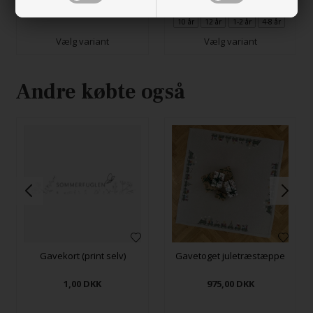
10 år
12 år
1-2 år
4-8 år
Vælg variant
Vælg variant
Andre købte også
Gavekort (print selv)
Gavetoget juletræstæppe
1,00
DKK
975,00
DKK