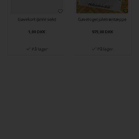
Gavekort (print selv)
Gavetoget juletræstæppe
1,00
DKK
975,00
DKK
På lager
På lager