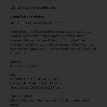
Hvad koster forsendelsen?
Produktbeskrivelse
ANHOLT BLUSE - BARN fra kit Couture
Anholt Blusen strikkes nedefra og op i striber i to farver.
Diagram og ærmer strikkes i glatstrik, mens resten af
kroppen strikkes i omvendt glatstrik. Krop og ærmer
strikkes hver for sig og samles ved bærestykket, hvor der
tages ind til raglan. Halsen formes til sidst ved at lukke m af
i hver side.
Størrelser:
4 (6) 8 (10) 12 (14) år
Mål:
Overvidde: 76 (79) 81 (84) 87 (90) cm
Hel længde: 39 (42) 45 (48) 51 (56) cm
Ærmelængde: 28 (31) 33 (35) 38 (42) cm
Strikkefasthed:
28 m og 38 p i mønster i glatstrik = 10 x 10 cm (målt efter
vask)