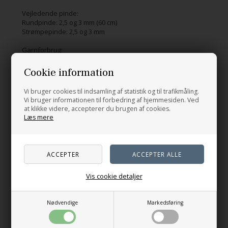
Vejledende pinde:
Rundpinde: 2,5 og 3 mm (60 cm)
Strømpepinde: 2,5 og 3 mm
Garnforbrug:
Fv A: 150 (150) 150 (150) 200 (200) g Kit Couture Wool Cotton
(50 g = 195 m)
Cookie information
Fv B: 100 (150) 150 (150) 150 (200) g Kit Couture Wool Cotton
(50 g = 195 m)
Vi bruger cookies til indsamling af statistik og til trafikmåling.
Vi bruger informationen til forbedring af hjemmesiden. Ved
at klikke videre, accepterer du brugen af cookies.
Læs mere
Relaterede produkter
Vis cookie detaljer
Nødvendige
Markedsføring