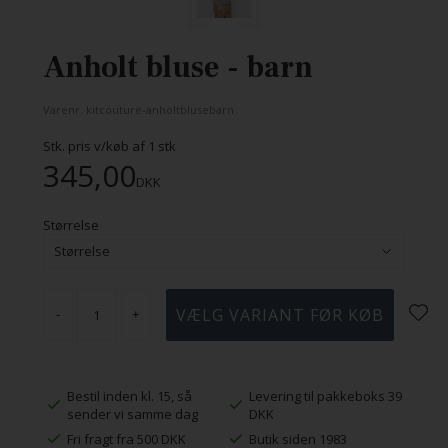
Anholt bluse - barn
Varenr.
kitcouture-anholtblusebarn
Stk. pris v/køb af
1
stk
345,00
DKK
Størrelse
-
+
Bestil inden kl. 15, så
Levering til pakkeboks 39
sender vi samme dag
DKK
Fri fragt fra 500 DKK
Butik siden 1983