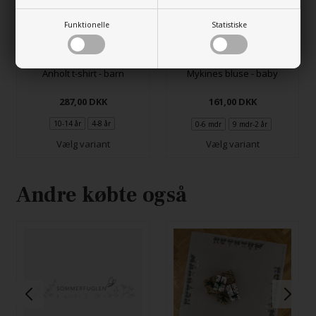
Funktionelle
Statistiske
Anholt t-shirt - barn
Mykines bluse - baby
287,00
DKK
161,00
DKK
10-14 år
4-8 år
0-6 mdr
9 mdr-2 år
Vælg variant
Vælg variant
Andre købte også