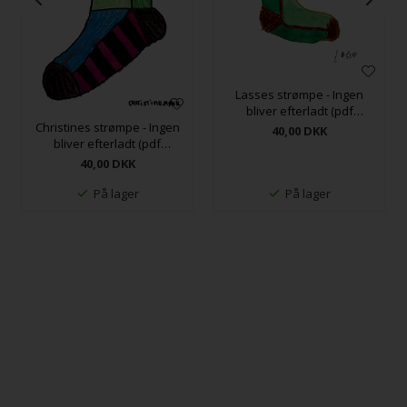
Lasses strømpe - Ingen
bliver efterladt (pdf
Christines strømpe - Ingen
opskrift)
40,00
DKK
bliver efterladt (pdf
opskrift)
40,00
DKK
På lager
På lager