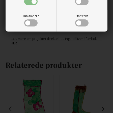
“Ingen Bliver Efterladt” er kernen i det hele: Et ønske om, at
der altid er nogen, der passer på, også når forældrene ikke
er her længere.
Alle opskrifter er lavet ud fra tegninger de unge har lavet.
Funktionelle
Statistiske
De går ikke op i, hvad man plejer at gøre; de har tegnet
strømper med fri fanatasi, glæde og kærlighed.
Det er strik, der varmer hjerter og bringer smil frem.
Læs mere om projektet direkte hos Ingen Bliver Efterladt
HER
.
Relaterede produkter