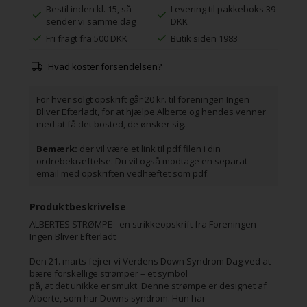
Bestil inden kl. 15, så
Levering til pakkeboks 39
sender vi samme dag
DKK
Fri fragt fra 500 DKK
Butik siden 1983
Hvad koster forsendelsen?
For hver solgt opskrift går 20 kr. til foreningen Ingen
Bliver Efterladt, for at hjælpe Alberte og hendes venner
med at få det bosted, de ønsker sig.
Bemærk:
der vil være et link til pdf filen i din
ordrebekræftelse. Du vil også modtage en separat
email med opskriften vedhæftet som pdf.
Produktbeskrivelse
ALBERTES STRØMPE - en strikkeopskrift fra Foreningen
Ingen Bliver Efterladt
Den 21. marts fejrer vi Verdens Down Syndrom Dag ved at
bære forskellige strømper – et symbol
på, at det unikke er smukt. Denne strømpe er designet af
Alberte, som har Downs syndrom. Hun har