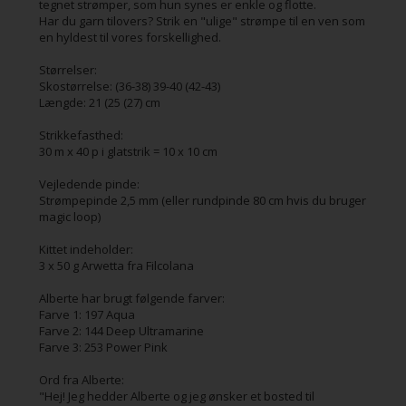
tegnet strømper, som hun synes er enkle og flotte.
Har du garn tilovers? Strik en "ulige" strømpe til en ven som
en hyldest til vores forskellighed.
Størrelser:
Skostørrelse: (36-38) 39-40 (42-43)
Længde: 21 (25 (27) cm
Strikkefasthed:
30 m x 40 p i glatstrik = 10 x 10 cm
Vejledende pinde:
Strømpepinde 2,5 mm (eller rundpinde 80 cm hvis du bruger
magic loop)
Kittet indeholder:
3 x 50 g Arwetta fra Filcolana
Alberte har brugt følgende farver:
Farve 1: 197 Aqua
Farve 2: 144 Deep Ultramarine
Farve 3: 253 Power Pink
Ord fra Alberte:
"Hej! Jeg hedder Alberte og jeg ønsker et bosted til