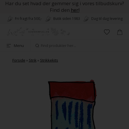
Har du set hvad der gemmer sig i vores tilbudskurv?
Find den
her!
Fri fragt fra 500,-
Butik siden 1983
Dag til dag levering
Menu
Forside
»
Strik
»
Strikkekits