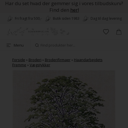
Har du set hvad der gemmer sig i vores tilbudskurv?
Find den
her!
Fri fragt fra 500,-
Butik siden 1983
Dag til dag levering
Menu
Forside
»
Broderi
»
Broderifirmaer
»
Haandarbejdets
Fremme
»
Vægstykker