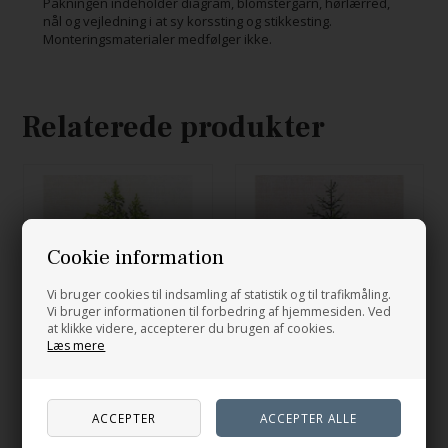
Pakningen indeholder diagram, blomstergarn, hørlærred,
nål og vejledning i at sy korssting og stikkesting.
Monteringsmaterialer medfølger ikke.
Relaterede produkter
Cookie information
Vi bruger cookies til indsamling af statistik og til trafikmåling.
Vi bruger informationen til forbedring af hjemmesiden. Ved
at klikke videre, accepterer du brugen af cookies.
Læs mere
30-6026 - Tempeltræ
30-6024 - Blågran
348,00
DKK
348,00
DKK
På lager
På lager