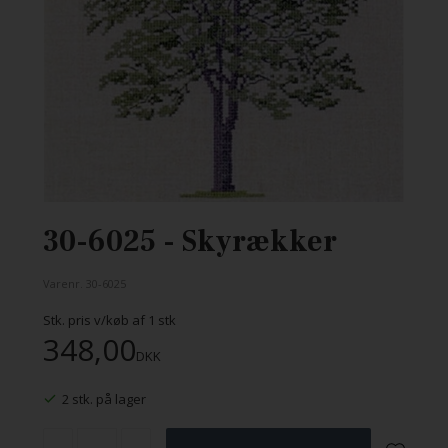
30-6025 - Skyrækker
Varenr.
30-6025
Stk. pris v/køb af
1
stk
348,00
DKK
2 stk. på lager