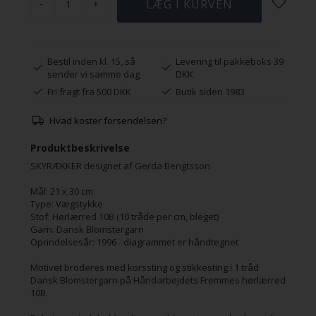
-
+
Bestil inden kl. 15, så
Levering til pakkeboks 39
sender vi samme dag
DKK
Fri fragt fra 500 DKK
Butik siden 1983
Hvad koster forsendelsen?
Produktbeskrivelse
SKYRÆKKER designet af Gerda Bengtsson
Mål: 21 x 30 cm
Type: Vægstykke
Stof: Hørlærred 10B (10 tråde per cm, bleget)
Garn: Dansk Blomstergarn
Oprindelsesår: 1996 - diagrammet er håndtegnet
Motivet broderes med korssting og stikkesting i 1 tråd
Dansk Blomstergarn på Håndarbejdets Fremmes hørlærred
10B.