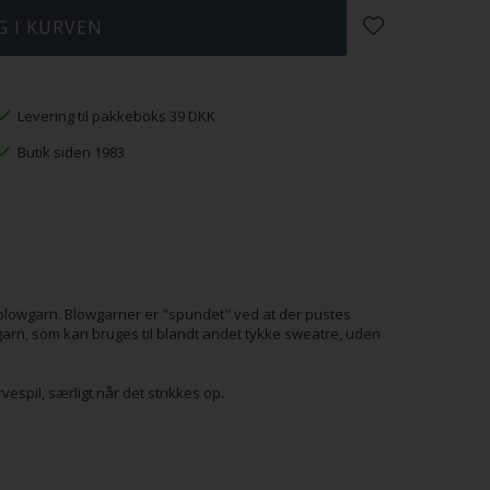
Levering til pakkeboks 39 DKK
Butik siden 1983
de blowgarn. Blowgarner er "spundet" ved at der pustes
t garn, som kan bruges til blandt andet tykke sweatre, uden
arvespil, særligt når det strikkes op.