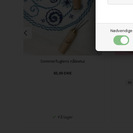
Nødvendige
Sommerfuglens nåleetui
65,00
DKK
Blå
På lager