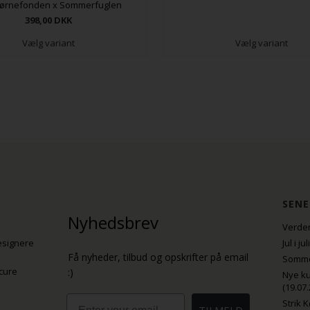
ørnefonden x Sommerfuglen
398,00
DKK
Vælg variant
Vælg variant
SENE
Nyhedsbrev
Verden
esignere
Jul i j
Få nyheder, tilbud og opskrifter på email
Sommer
cure
:)
Nye ku
(19.07.
Email
Strik 