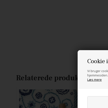
Cookie 
Vi bruger cooki
hjemmesiden. 
Relaterede produkter
Læs mere