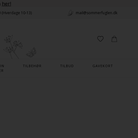
n
her!
0 (Hverdage 10-13)
mail@sommerfuglen.dk
ON
TILBEHØR
TILBUD
GAVEKORT
ER