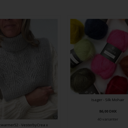
Isager - Silk Mohair
86,00
DKK
40 varianter
warmer52 - VesterbyCrea x