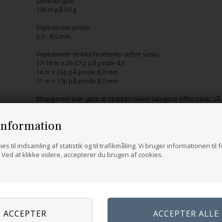
Løbelængde:
100 m på 50 g
Vejledende pinde:
6,0 - 8,0 mm
Vejledende strikkefastheder (efter vask):
17-18 m x 26-27 p på pinde 4,5
14 m x 23p på pinde 6,0 mm
11 m x 17p på pinde 8,0 mm
Blowgarner kan gøre at strikken bliver længere efter vask, så 
Håndvaskes, koldt.
information
es til indsamling af statistik og til trafikmåling. Vi bruger informationen til 
Ved at klikke videre, accepterer du brugen af cookies.