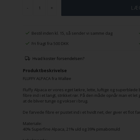
-
+
Bestil inden kl. 15, så sender vi samme dag
Fri fragt fra 500 DKK
Hvad koster forsendelsen?
Produktbeskrivelse
FLUFFY ALPACA fra Walløe
Fluffy Alpaca er vores eget lækre, lette, luftige og superblø
fibre ind i et langt, strikket rør. På den måde opnår man et le
at de bliver tunge og vokser i brug.
De farvede fibre er pustet ind i et hvidt net, der giver et flot f
Materiale:
40% Superfine Alpaca, 21% uld og 39% pimabomuld