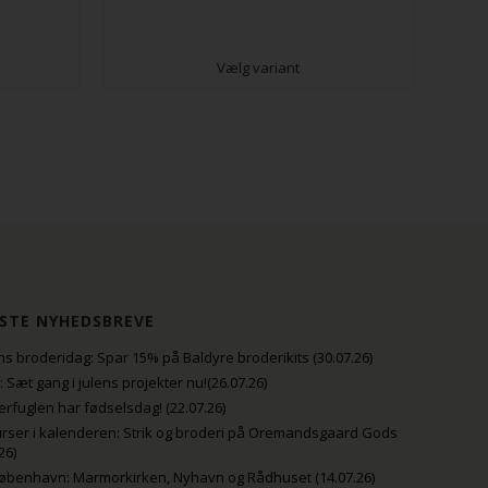
Vælg variant
STE NYHEDSBREVE
s broderidag: Spar 15% på Baldyre broderikits (30.07.26)
uli: Sæt gang i julens projekter nu!(26.07.26)
fuglen har fødselsdag! (22.07.26)
rser i kalenderen: Strik og broderi på Oremandsgaard Gods
26)
København: Marmorkirken, Nyhavn og Rådhuset (14.07.26)