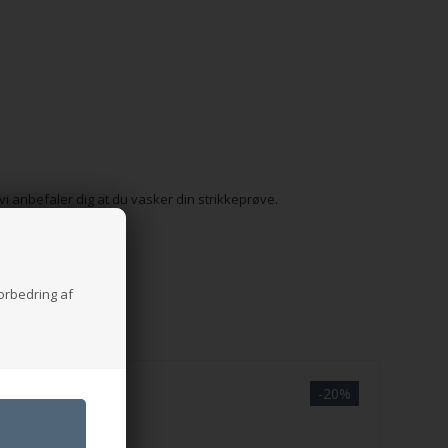
vi anbefaler dig at du vasker din strikkeprøve.
forbedring af