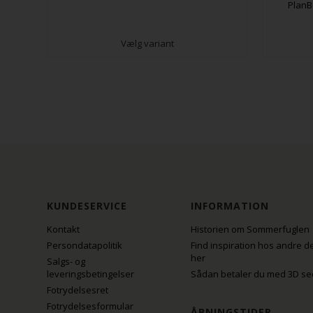
PlanB
Vælg variant
KUNDESERVICE
INFORMATION
Kontakt
Historien om Sommerfuglen
Persondatapolitik
Find inspiration hos andre d
her
Salgs- og
leveringsbetingelser
Sådan betaler du med 3D se
Fotrydelsesret
Fotrydelsesformular
ÅBNINGSTIDER