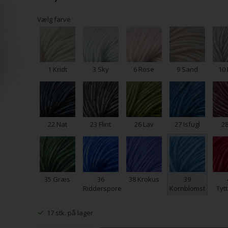
Vælg farve
1 Kridt
3 Sky
6 Rose
9 Sand
10 
22 Nat
23 Flint
26 Lav
27 Isfugl
28
35 Græs
36
38 Krokus
39
Ridderspore
Kornblomst
Tyt
17 stk. på lager