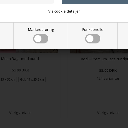
Vis cookie detaljer
Markedsføring
Funktionelle
Mesh Bag - med bund
Addi - Premium Lace rundp
60,00
DKK
55,00
DKK
124 varianter
: 23 x 32 cm
Gul: 19 x 25,5 cm
Vælg variant
Vælg variant