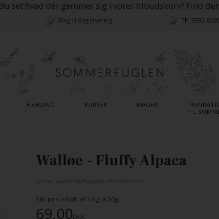
du set hvad der gemmer sig i vores tilbudskurv? Find de
Dag til dag levering
Tlf. 3332 829
HÆKLING
KURSER
BØGER
INSPIRATI
TIL SOMM
Walløe - Fluffy Alpaca
Varenr.
walloe-fluffyalpaca-39 Kornblomst
Stk. pris v/køb af
1
ngl á 50g
69,00
DKK