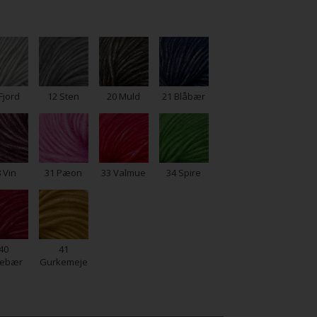
Fjord
12 Sten
20 Muld
21 Blåbær
 Vin
31 Pæon
33 Valmue
34 Spire
40
41
tebær
Gurkemeje