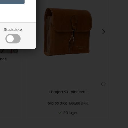
Statistiske
inde
+ Project 93 - pindeetui
640,00
DKK
800,00
På lager