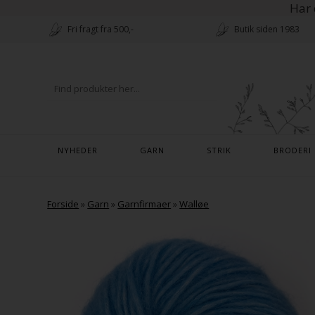
Har 
Fri fragt fra 500,-
Butik siden 1983
NYHEDER
GARN
STRIK
BRODERI
Forside
»
Garn
»
Garnfirmaer
»
Walløe