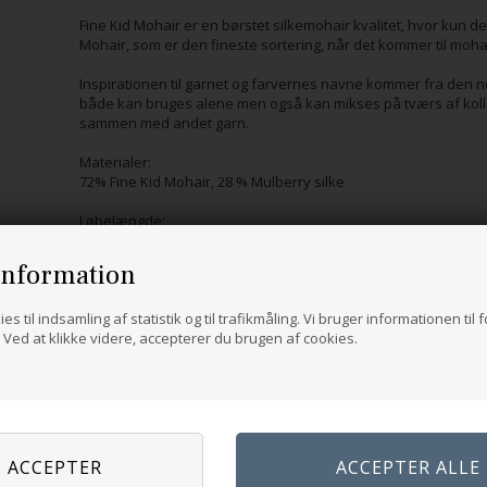
Fine Kid Mohair er en børstet silkemohair kvalitet, hvor kun d
Mohair, som er den fineste sortering, når det kommer til mohair
Inspirationen til garnet og farvernes navne kommer fra den n
både kan bruges alene men også kan mikses på tværs af kollek
sammen med andet garn.
Materialer:
72% Fine Kid Mohair, 28 % Mulberry silke
Løbelængde:
210 m/ 25 g
information
Vejledende pinde: 2,5 – 5,0 mm
es til indsamling af statistik og til trafikmåling. Vi bruger informationen til 
Håndvaskes, koldt.
Ved at klikke videre, accepterer du brugen af cookies.