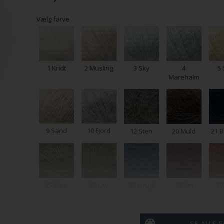
Vælg farve
1 Kridt
2 Musling
3 Sky
4
5 
Marehalm
9 Sand
10 Fjord
12 Sten
20 Muld
21 
25 Mos
26 Lav
27 Isfugl
28 Vin
29
SE ALLE 