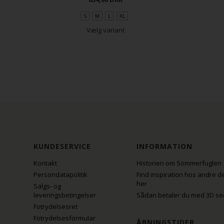
S
M
L
XL
Vælg variant
KUNDESERVICE
INFORMATION
Kontakt
Historien om Sommerfuglen
Persondatapolitik
Find inspiration hos andre d
her
Salgs- og
leveringsbetingelser
Sådan betaler du med 3D se
Fotrydelsesret
Fotrydelsesformular
ÅBNINGSTIDER