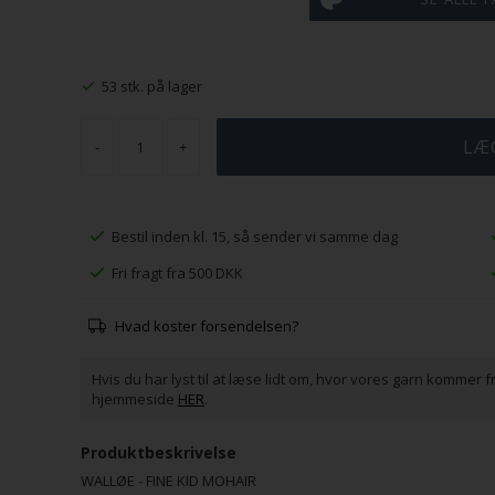
33 Valmue
34 Spirer
35 Græs
36
37
Ridderspore
53 stk. på lager
-
+
41
Gurkemeje
Bestil inden kl. 15, så sender vi samme dag
Fri fragt fra 500 DKK
Hvad koster forsendelsen?
Hvis du har lyst til at læse lidt om, hvor vores garn kommer f
hjemmeside
HER
.
Produktbeskrivelse
WALLØE - FINE KID MOHAIR