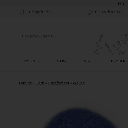
Har 
Fri fragt fra 500,-
Butik siden 1983
NYHEDER
GARN
STRIK
BRODERI
Forside
»
Garn
»
Garnfirmaer
»
Walløe