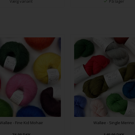
Vælg variant
På lager
Walløe - Fine Kid Mohair
Walløe - Single Merino
74,00
DKK
149,00
DKK