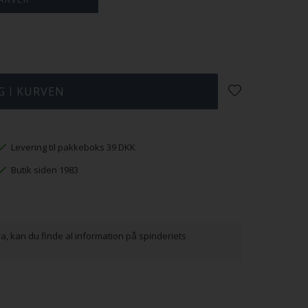
 Iris
38 Krokus
39
40
Kornblomst
Tyttebær
Levering til pakkeboks 39 DKK
Butik siden 1983
ra, kan du finde al information på spinderiets