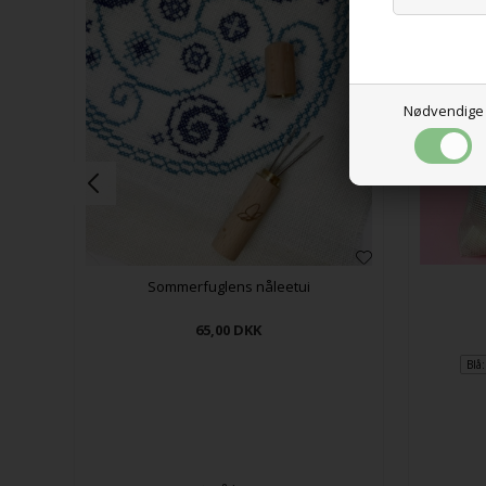
Nødvendige
Sommerfuglens nåleetui
65,00
DKK
Blå