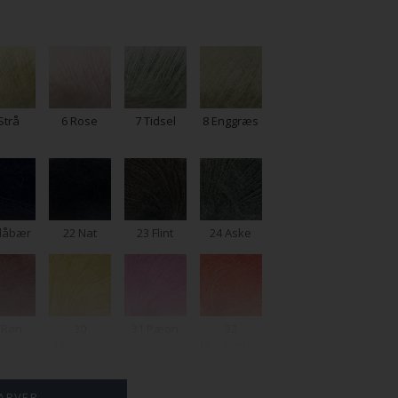
Strå
6 Rose
7 Tidsel
8 Enggræs
Blåbær
22 Nat
23 Flint
24 Aske
 Røn
30
31 Pæon
32
Mirabelle
Morgenfrue
FARVER