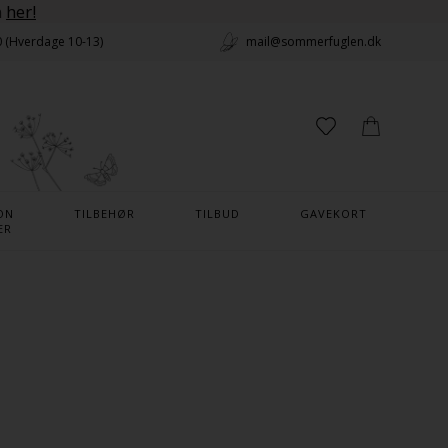
n
her!
0 (Hverdage 10-13)
mail@sommerfuglen.dk
ON
TILBEHØR
TILBUD
GAVEKORT
ER