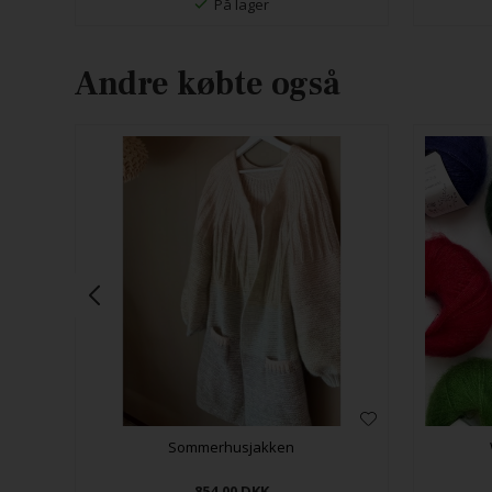
På lager
Andre købte også
Sommerhusjakken
854,00
DKK