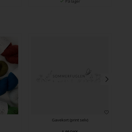
På lager
Gavekort (print selv)
1,00
DKK