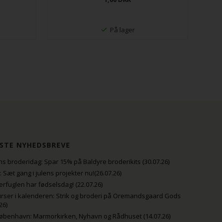
På lager
STE NYHEDSBREVE
s broderidag: Spar 15% på Baldyre broderikits (30.07.26)
uli: Sæt gang i julens projekter nu!(26.07.26)
fuglen har fødselsdag! (22.07.26)
rser i kalenderen: Strik og broderi på Oremandsgaard Gods
26)
København: Marmorkirken, Nyhavn og Rådhuset (14.07.26)