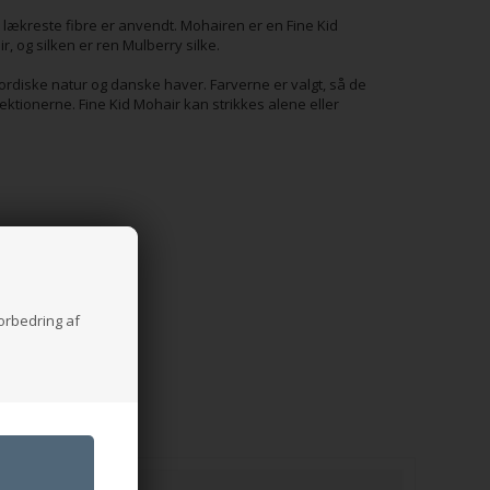
e lækreste fibre er anvendt. Mohairen er en Fine Kid
, og silken er ren Mulberry silke.
ordiske natur og danske haver. Farverne er valgt, så de
tionerne. Fine Kid Mohair kan strikkes alene eller
forbedring af