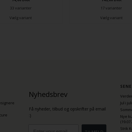
33 varianter
17 varianter
Vælg variant
Vælg variant
SENE
Nyhedsbrev
Verden
esignere
Jul i j
Få nyheder, tilbud og opskrifter på email
Sommer
cure
:)
Nye ku
(19.07.
Email
Strik 
TILMELD