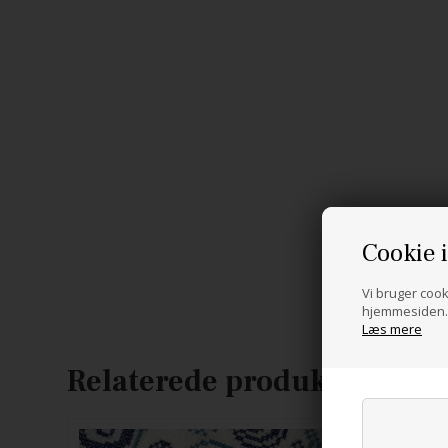
Cookie 
Vi bruger cooki
hjemmesiden. 
Læs mere
Relaterede produkter