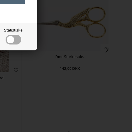
Statistiske
Dmc Storkesaks
142,00
DKK
nd