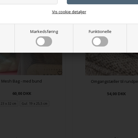
Vis cookie detaljer
Markedsføring
Funktionelle
Mesh Bag - med bund
Omgangstæller til rundpi
60,00
DKK
54,00
DKK
: 23 x 32 cm
Gul: 19 x 25,5 cm