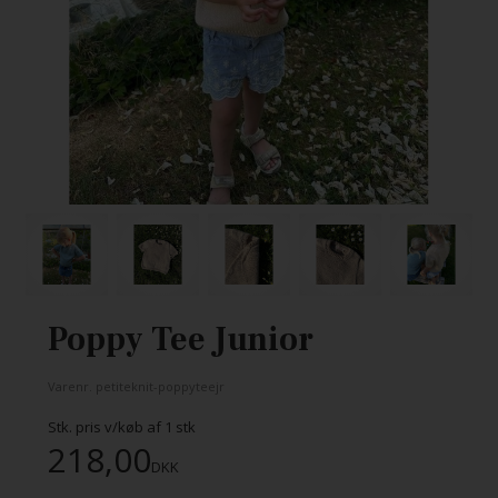
Poppy Tee Junior
Varenr.
petiteknit-poppyteejr
Stk. pris v/køb af
1
stk
218,00
DKK