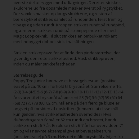
øverste del af ryggen med udtagninger. Derefter strikkes
skuldrene ud fra opsamlede masker øverst på rygstykket.
Der samles masker op langs skuldrene, og resten af
bærestykket strikkes samlet på rundpinden, først frem og
tilbage og siden rundt. Kroppen strikkes rundt på rundpind,
og ærmerne strikkes rundt på strømpepinde eller med
Magic Loop-teknik. Til slut strikkes en ombukket ribkant
med indbygget dobbeltstrik i halsåbningen.
Strik en strikkeprøve for at finde den pindestørrelse, der
giver dig den rette strikkefasthed. Vask strikkeprøven,
inden du måler strikkefastheden.
Størrelsesguide:
Poppy Tee Junior bør have et bevægelsesrum (positive
ease) på ca. 10 cm i forhold til brystmålet. Størrelserne 1-2
(2-3) 3-4 (4-5) 5-6 (6-7) 7-8 (8-9) 9-10 (10-11) 11-12 (12-13) 13-14
år svarer til et brystmål på omtrent 53 (54) 56 (57) 59 (62) 64
(68) 72 (75) 78 (80) 82 cm. Målene på den færdige bluse er
angivet på forsiden af opskriften (bemærk, at disse mål
kun gælder, hvis strikkefastheden overholdes). Hvis
du/modtageren fx måler 62 cm rundt om brystet, bør du
strikke en str. 6-7 år. En bluse i str. 6-7 år har overvidden 71
cm og vil i nævnte eksempel give et bevægelsesrum
(positive ease) på 9 cm. Hvis det målte brystmål afviger fra