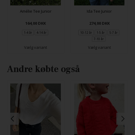
Amélie Tee Junior
Ida Tee Junior
164,00
DKK
274,00
DKK
1-4 år
4-14 år
10-12 år
1-5 år
5-7 år
7-10 år
Vælg variant
Vælg variant
Andre købte også