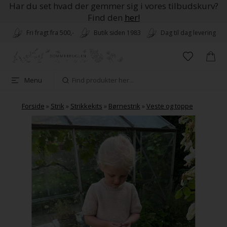
Har du set hvad der gemmer sig i vores tilbudskurv?
Find den
her!
Fri fragt fra 500,-
Butik siden 1983
Dag til dag levering
Menu
Forside
»
Strik
»
Strikkekits
»
Børnestrik
»
Veste og toppe