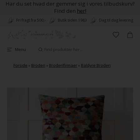
Har du set hvad der gemmer sig i vores tilbudskurv?
Find den
her!
Fri fragt fra 500,-
Butik siden 1983
Dag til dag levering
Menu
Forside
»
Broderi
»
Broderifirmaer
»
Baldyre Broderi