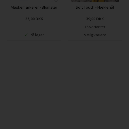
Maskemarkører - Blomster
Soft Touch - Hæklenål
35,00
DKK
39,00
DKK
16 varianter
På lager
Vælg variant