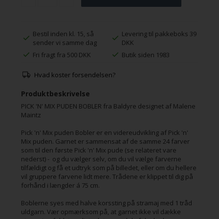
Bestil inden kl. 15, så
Levering til pakkeboks 39
sender vi samme dag
DKK
Fri fragt fra 500 DKK
Butik siden 1983
Hvad koster forsendelsen?
Produktbeskrivelse
PICK 'N' MIX PUDEN BOBLER fra Baldyre designet af Malene
Maintz
Pick 'n' Mix puden Bobler er en videreudvikling af Pick 'n'
Mix puden. Garnet er sammensat af de samme 24 farver
som til den første Pick 'n' Mix pude (se relateret vare
nederst) - og du vælger selv, om du vil vælge farverne
tilfældigt og få et udtryk som på billedet, eller om du hellere
vil gruppere farvene lidt mere. Trådene er klippet til dig på
forhånd i længder á 75 cm.
Boblerne syes med halve korssting på stramaj med 1 tråd
uldgarn. Vær opmærksom på, at garnet ikke vil dække