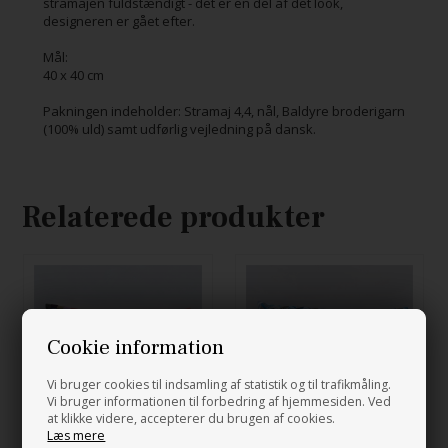
stramajen fuldstændigt - det er en del af det look,
designeren er gået efter.
Mål:
40 x 40 cm
Pakningen indeholder: Stramaj 4,4, nål, Baldyre broderigarn
(100% uld) samt udførlig vejledning på dansk.
Relaterede produkter
Cookie information
Vi bruger cookies til indsamling af statistik og til trafikmåling.
Vi bruger informationen til forbedring af hjemmesiden. Ved
at klikke videre, accepterer du brugen af cookies.
Læs mere