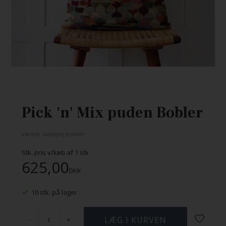
Pick 'n' Mix puden Bobler
Varenr.
baldyre-bobler
Stk. pris v/køb af
1
stk
625,00
DKK
10 stk. på lager
-
+