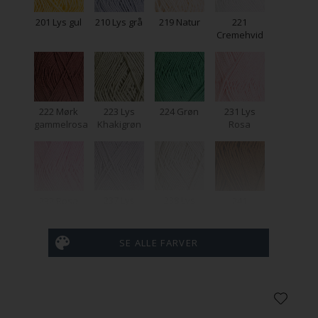
201 Lys gul
210 Lys grå
219 Natur
221
Cremehvid
222 Mørk
223 Lys
224 Grøn
231 Lys
gammelrosa
Khakigrøn
Rosa
237 Lys
238 Lys
232 Rosa
241
grålilla
beige
Kamelbrun
SE ALLE FARVER
259
265 Lys blå
242
258 Koral
Hindbærrød
Rødbrun