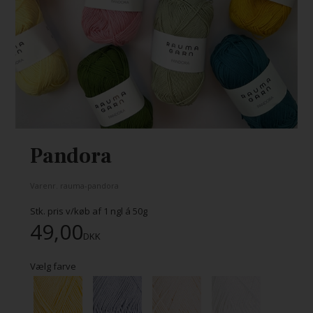
Pandora
Varenr.
rauma-pandora
Stk. pris v/køb af
1
ngl á 50g
49,00
DKK
Vælg farve