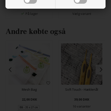
Gul: 19 x 25,5 cm
På lager
Vælg variant
Andre købte også
Mesh Bag
Soft Touch - Hæklenål
22,00
DKK
39,00
DKK
16 varianter
Blå - 35 x 27 cm