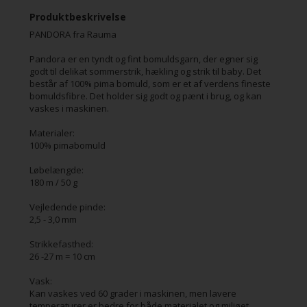
Produktbeskrivelse
PANDORA fra Rauma
Pandora er en tyndt og fint bomuldsgarn, der egner sig
269
272 Klar blå
276 Lys
277
godt til delikat sommerstrik, hækling og strik til baby. Det
Jeansblå
gråblå
Marineblå
består af 100% pima bomuld, som er et af verdens fineste
bomuldsfibre. Det holder sig godt og pænt i brug, og kan
vaskes i maskinen.
Materialer:
100% pimabomuld
278 Orange
286 Beige
299 Sort
304 Petrol
Løbelængde:
180 m / 50 g
Vejledende pinde:
2,5 - 3,0 mm
307 Mørk
308 Okker
309
310
grøn
Skovgrøn
Himmelblå
Strikkefasthed:
26 -27 m = 10 cm
Vask:
Kan vaskes ved 60 grader i maskinen, men lavere
temperaturer er bedre for både materialet og miljøet.
325
339 Turkis
328
333 Liljegul