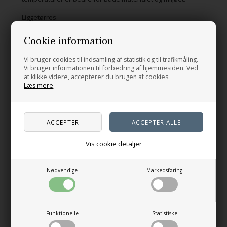
Frossengrøn
Aluminium
Liggetørres.
Cookie information
Relaterede produkter
Vi bruger cookies til indsamling af statistik og til trafikmåling.
340 Frisk
Vi bruger informationen til forbedring af hjemmesiden. Ved
blå
at klikke videre, accepterer du brugen af cookies.
Læs mere
Vis cookie detaljer
Nødvendige
Markedsføring
Mesh Bag - med bund
Sommerfuglens nåleetui
60,00
DKK
65,00
DKK
Funktionelle
Statistiske
Blå: 23 x 32 cm