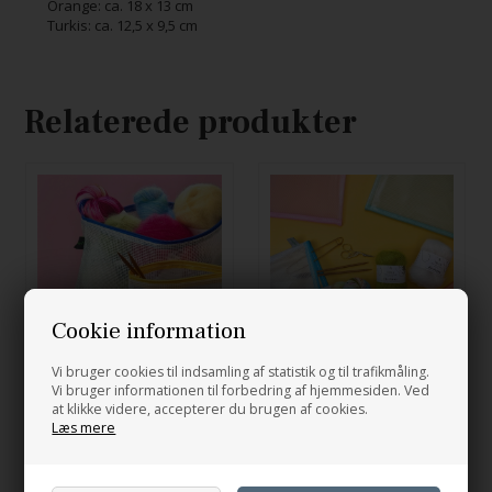
Orange: ca. 18 x 13 cm
Turkis: ca. 12,5 x 9,5 cm
Relaterede produkter
Cookie information
Vi bruger cookies til indsamling af statistik og til trafikmåling.
Mesh Bag - med bund
Mesh Bag - pastel
Vi bruger informationen til forbedring af hjemmesiden. Ved
at klikke videre, accepterer du brugen af cookies.
60,00
DKK
59,00
DKK
Læs mere
Blå: 23 x 32 cm
Blå
Grøn
Lyserød
Gul: 19 x 25,5 cm
Orange