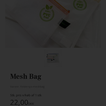
Mesh Bag
Varenr.
foldersys-meshbag
Stk. pris v/køb af
1
stk
22,00
DKK