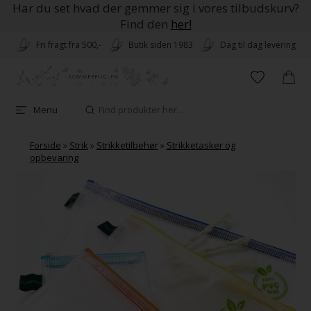
Har du set hvad der gemmer sig i vores tilbudskurv?
Find den
her!
Fri fragt fra 500,-
Butik siden 1983
Dag til dag levering
Menu
Forside
»
Strik
»
Strikketilbehør
»
Strikketasker og
opbevaring