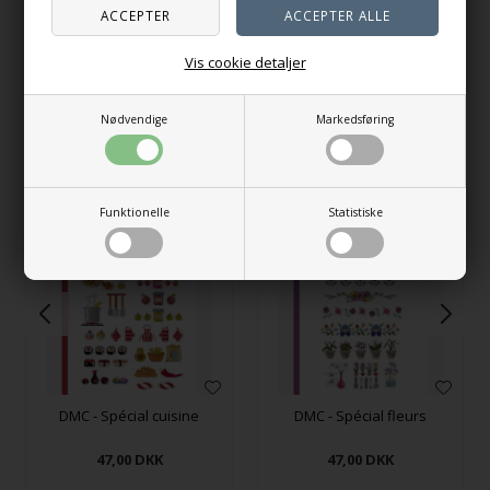
Vis cookie detaljer
Vælg variant
Vælg variant
Nødvendige
Markedsføring
Andre købte også
Funktionelle
Statistiske
DMC - Spécial cuisine
DMC - Spécial fleurs
47,00
DKK
47,00
DKK