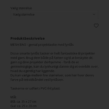
Vælg størrelse
Produktbeskrivelse
MESH BAG - genial projekttaske med lynlås
Disse smarte lynlås tasker er helt fantastiske til projekter
med garn. Brug dem både på farten og til at beskytte dit
garn og dine projekter derhjemme - fordi de er
gennemsigtige, kan du lynhurtigt danne dig et overblik over,
hvad du egentlig har liggende.
Du kan vælge mellem fire størrelser, som har hver deres
farve på tekstilbåndet ved lynlåsen.
Taskerne er udført i PVC-frit plast.
Mål:
Blå: ca. 35 x 27 cm
Gul: ca. 25 x 20 cm