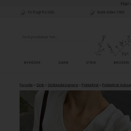
Har 
Fri fragt fra 500,-
Butik siden 1983
NYHEDER
GARN
STRIK
BRODERI
Forside
»
Strik
»
Strikkedesignere
»
PetiteKnit
»
PetiteKnit Voks