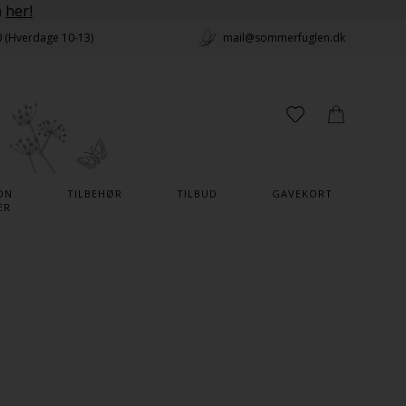
n
her!
0 (Hverdage 10-13)
mail@sommerfuglen.dk
ON
TILBEHØR
TILBUD
GAVEKORT
ER