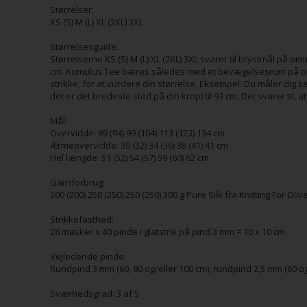
Størrelser:
XS (S) M (L) XL (2XL) 3XL
Størrelsesguide:
Størrelserne XS (S) M (L) XL (2XL) 3XL svarer til brystmål på omt
cm. Kumulus Tee bæres således med et bevægelsesrum på omtr
strikke, for at vurdere din størrelse. Eksempel: Du måler dig 
det er det bredeste sted på din krop) til 93 cm. Det svarer til, at
Mål:
Overvidde: 89 (94) 99 (104) 113 (123) 134 cm
Ærmeovervidde: 30 (32) 34 (36) 38 (41) 41 cm
Hel længde: 51 (52) 54 (57) 59 (60) 62 cm
Garnforbrug:
200 (200) 250 (250) 250 (250) 300 g Pure Silk fra Knitting For Oliv
Strikkefasthed:
28 masker x 40 pinde i glatstrik på pind 3 mm = 10 x 10 cm
Vejledende pinde:
Rundpind 3 mm (60, 80 og/eller 100 cm), rundpind 2,5 mm (60 
Sværhedsgrad: 3 af 5