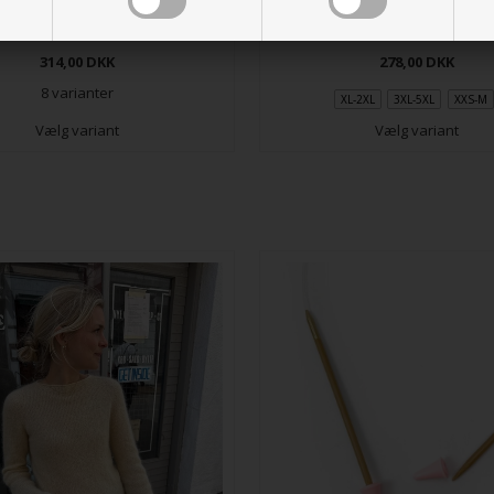
Anker Tee
Amélie Tee
314,00
DKK
278,00
DKK
8 varianter
XL-2XL
3XL-5XL
XXS-M
Vælg variant
Vælg variant