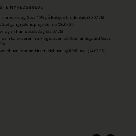
STE NYHEDSBREVE
s broderidag: Spar 15% på Baldyre broderikits (30.07.26)
uli: Sæt gang i julens projekter nu!(26.07.26)
fuglen har fødselsdag! (22.07.26)
rser i kalenderen: Strik og broderi på Oremandsgaard Gods
26)
København: Marmorkirken, Nyhavn og Rådhuset (14.07.26)