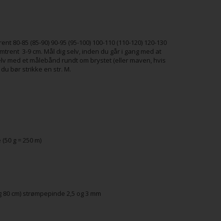
rent 80-85 (85-90) 90-95 (95-100) 100-110 (110-120) 120-130
ent 3-9 cm. Mål dig selv, inden du går i gang med at
selv med et målebånd rundt om brystet (eller maven, hvis
 du bør strikke en str. M.
e (50 g = 250 m)
og 80 cm) strømpepinde 2,5 og 3 mm