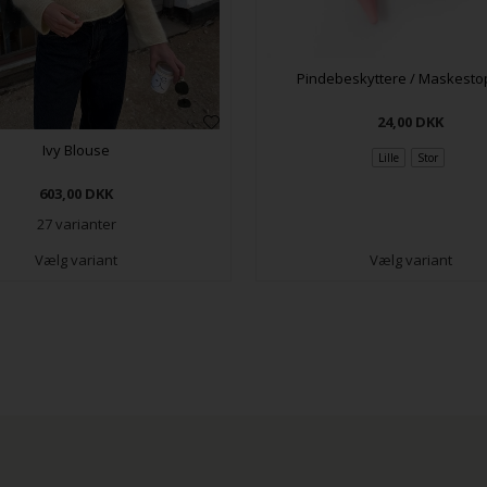
Pindebeskyttere / Maskest
24,00
DKK
Ivy Blouse
Lille
Stor
603,00
DKK
27 varianter
Vælg variant
Vælg variant