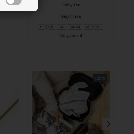
Friday Tee
335,00
DKK
XS
S-M
L-XL
2XL-3XL
4XL
5XL
Vælg variant