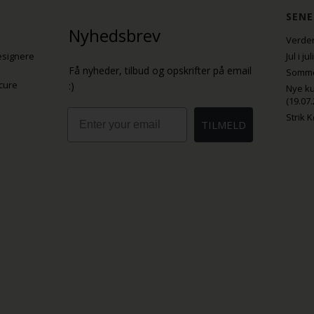
SENE
Nyhedsbrev
Verden
esignere
Jul i j
Få nyheder, tilbud og opskrifter på email
Sommer
cure
:)
Nye ku
(19.07.
Email
Strik 
TILMELD