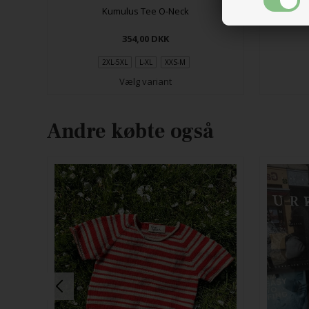
Kumulus Tee O-Neck
354,00
DKK
2XL-5XL
L-XL
XXS-M
Vælg variant
Andre købte også