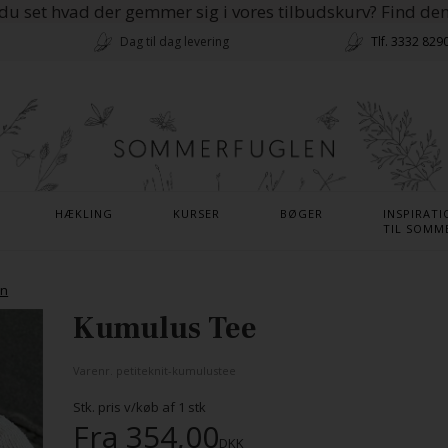
du set hvad der gemmer sig i vores tilbudskurv? Find de
Dag til dag levering
Tlf. 3332 829
HÆKLING
KURSER
BØGER
INSPIRATI
TIL SOMM
en
Kumulus Tee
Varenr.
petiteknit-kumulustee
Stk. pris v/køb af
1
stk
Fra
354,00
DKK