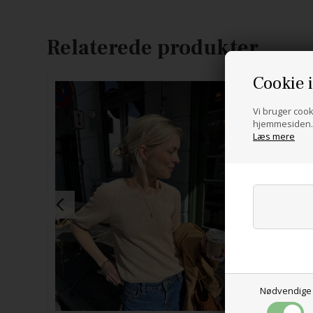
Relaterede produkter
Cookie 
Vi bruger cooki
hjemmesiden. 
Læs mere
Nødvendige