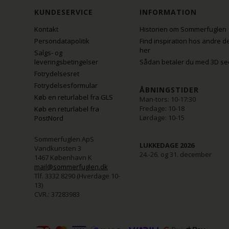
KUNDESERVICE
INFORMATION
Kontakt
Historien om Sommerfuglen
Persondatapolitik
Find inspiration hos andre d
her
Salgs- og
leveringsbetingelser
Sådan betaler du med 3D se
Fotrydelsesret
Fotrydelsesformular
ÅBNINGSTIDER
Køb en returlabel fra GLS
Man-tors: 10-17:30
Fredage: 10-18
Køb en returlabel fra
Lørdage: 10-15
PostNord
Sommerfuglen ApS
LUKKEDAGE 2026
Vandkunsten 3
24.-26. og 31. december
1467 København K
mail@sommerfuglen.dk
Tlf. 3332 8290 (Hverdage 10-
13)
CVR.: 37283983