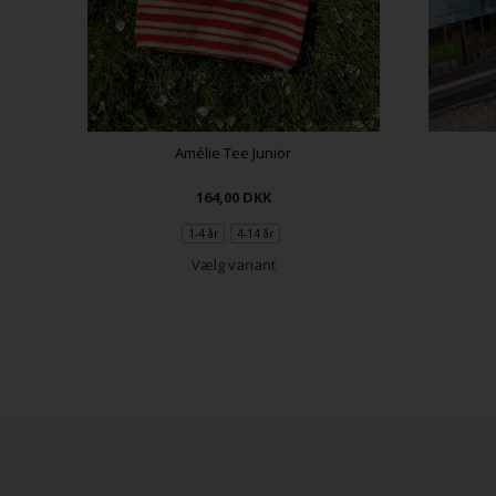
Amélie Tee Junior
164,00
DKK
1-4 år
4-14 år
Vælg variant