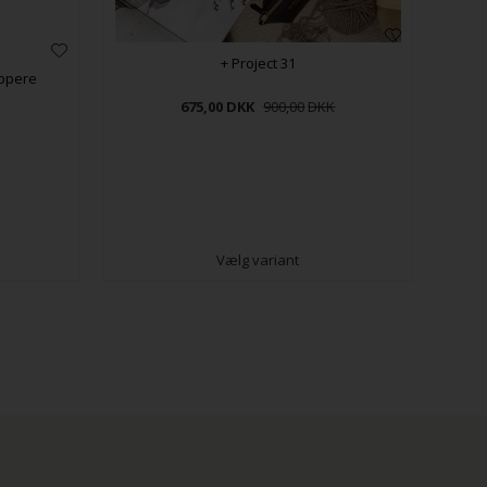
+ Project 31
oppere
675,00
DKK
900,00
Vælg variant