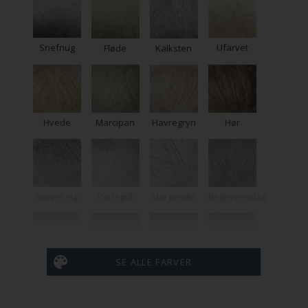
Ufarvet
Snefnug
Fløde
Kalksten
Hvede
Marcipan
Havregryn
Hør
Støvet elg
Perlegrå
Morgendis
Regnvejrsdag
SE ALLE FARVER
Tordensky
Lakrids
Brun bjørn
Mørk elg