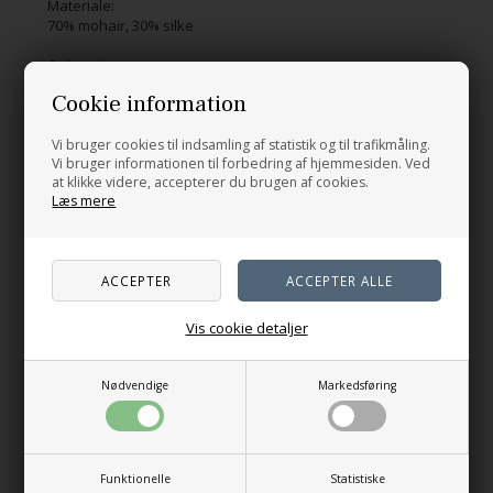
Materiale:
70% mohair, 30% silke
Oplægning:
Bellispink
Flamingo
Kirsebær-
Ballerina
225 m / 25 g
Cookie information
blomst
Håndvaskes, 30 grader.
Vi bruger cookies til indsamling af statistik og til trafikmåling.
Vi bruger informationen til forbedring af hjemmesiden. Ved
at klikke videre, accepterer du brugen af cookies.
Læs mere
Relaterede produkter
Blid
Gammelrosa
Blommerosa
Støvet
fersken
skovbær
Vis cookie detaljer
Vinrød
Bordeaux
Blomme
Brombæris
Nødvendige
Markedsføring
Artiskoklilla
Enhjørning-
Lavendelblå
Fransk
Mesh Bag - med bund
Sommerfuglens nåleetui
Funktionelle
Statistiske