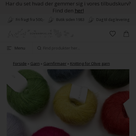
Har du set hvad der gemmer sig i vores tilbudskurv?
Find den
her!
Fri fragt fra 500,-
Butik siden 1983
Dag til dag levering
Menu
Forside
»
Garn
»
Garnfirmaer
»
Knitting for Olive garn