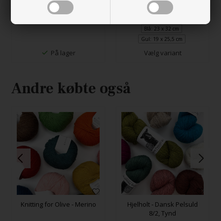
lilla
anemone
60,00
DKK
65,00
DKK
Blå: 23 x 32 cm
Gul: 19 x 25,5 cm
På lager
Vælg variant
Marineblå
Støvet
Blåmejse
Påfugl
blåhval
Andre købte også
Valmueblå
Turkis
Isblå
Pudderblå
Støvet
Dyb
Petroleums-
Støvet
dueblå
petroleums-
grøn
aqua
blå
Knitting for Olive - Merino
Hjelholt - Dansk Pelsuld
8/2, Tynd