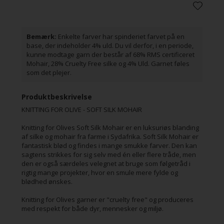
Chokolade
Bark
Hasselnød
Trenchcoat
Bemærk:
Enkelte farver har spinderiet farvet på en
base, der indeholder 4% uld. Du vil derfor, i en periode,
kunne modtage garn der består af 68% RMS certificeret
Mohair, 28% Cruelty Free silke og 4% Uld. Garnet føles
som det plejer.
Kamel
Nøddebrun
Mørk
Gråspurv
cognac
Produktbeskrivelse
KNITTING FOR OLIVE - SOFT SILK MOHAIR
Knitting for Olives Soft Silk Mohair er en luksuriøs blanding
af silke og mohair fra farme i Sydafrika. Soft Silk Mohair er
Blodappelsin
Rust
Brændt
Hokkaido
fantastisk blød og findes i mange smukke farver. Den kan
orange
sagtens strikkes for sig selv med én eller flere tråde, men
den er også særdeles velegnet at bruge som følgetråd i
rigtig mange projekter, hvor en smule mere fylde og
blødhed ønskes.
Knitting for Olives garner er "cruelty free" og produceres
Granatæble
Vandmelon
Ribsrød
Hindbærrød
med respekt for både dyr, mennesker og miljø.