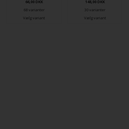
66,00
DKK
148,00
DKK
68 varianter
30 varianter
Eukalyptus
Støvet
Ærteskud
Kløvergrøn
artiskok
Vælg variant
Vælg variant
Flaskegrøn
Skifergrøn
Støvet
Støvet
søgrøn
oliven
Olivenbrun
Okkergrøn
Grønspætte
Citrongræs
Smørblomst
Umamigul