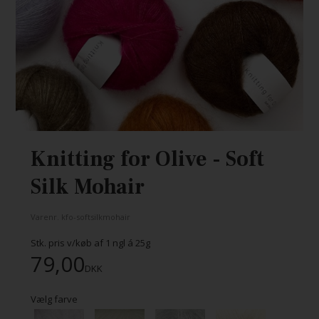
Knitting for Olive - Soft
Silk Mohair
Varenr.
kfo-softsilkmohair
Stk. pris v/køb af
1
ngl á 25g
79,00
DKK
Vælg farve