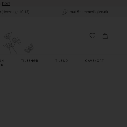
n
her!
0 (Hverdage 10-13)
mail@sommerfuglen.dk
ON
TILBEHØR
TILBUD
GAVEKORT
ER