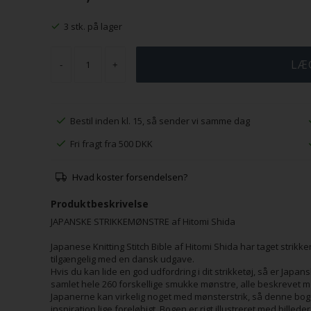
3 stk. på lager
-
+
Bestil inden kl. 15, så sender vi samme dag
Fri fragt fra 500 DKK
Hvad koster forsendelsen?
Produktbeskrivelse
JAPANSKE STRIKKEMØNSTRE af Hitomi Shida
Japanese Knitting Stitch Bible af Hitomi Shida har taget strik
tilgængelig med en dansk udgave.
Hvis du kan lide en god udfordring i dit strikketøj, så er Japa
samlet hele 260 forskellige smukke mønstre, alle beskrevet 
Japanerne kan virkelig noget med mønsterstrik, så denne bog er e
inspiration lige foreløbigt. Bogen er rigt illustreret med billed