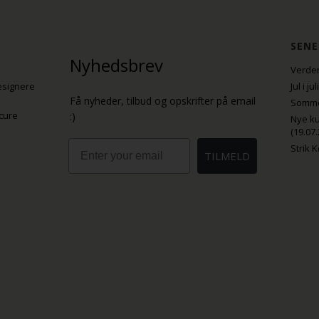
SENE
Nyhedsbrev
Verden
esignere
Jul i j
Få nyheder, tilbud og opskrifter på email
Sommer
cure
:)
Nye ku
(19.07.
Email
Strik 
TILMELD