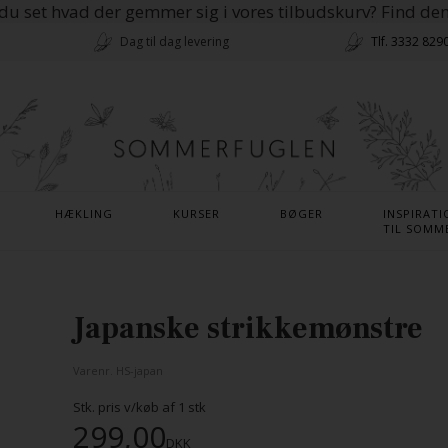
du set hvad der gemmer sig i vores tilbudskurv? Find de
Dag til dag levering
Tlf. 3332 829
HÆKLING
KURSER
BØGER
INSPIRATI
TIL SOMM
Japanske strikkemønstre
Varenr.
HS-japan
Stk. pris v/køb af
1
stk
299,00
DKK