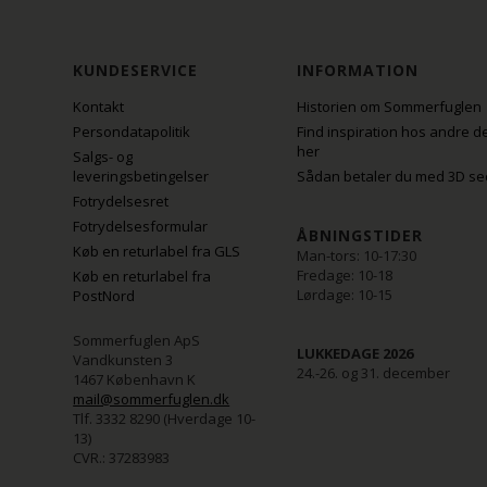
KUNDESERVICE
INFORMATION
Kontakt
Historien om Sommerfuglen
Persondatapolitik
Find inspiration hos andre d
her
Salgs- og
leveringsbetingelser
Sådan betaler du med 3D se
Fotrydelsesret
Fotrydelsesformular
ÅBNINGSTIDER
Køb en returlabel fra GLS
Man-tors: 10-17:30
Fredage: 10-18
Køb en returlabel fra
Lørdage: 10-15
PostNord
Sommerfuglen ApS
LUKKEDAGE 2026
Vandkunsten 3
24.-26. og 31. december
1467 København K
mail@sommerfuglen.dk
Tlf. 3332 8290 (Hverdage 10-
13)
CVR.: 37283983