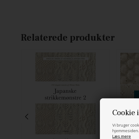
Relaterede produkter
Cookie 
Vi bruger cooki
hjemmesiden. 
Læs mere