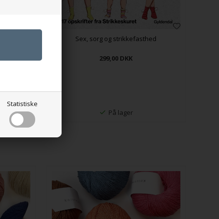
Sex, sorg og strikkefasthed
299,00
DKK
Statistiske
På lager