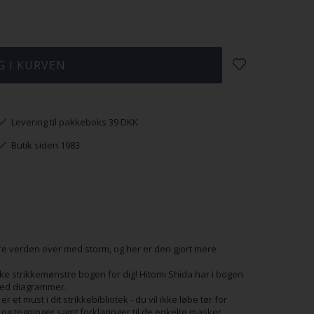
Levering til pakkeboks 39 DKK
Butik siden 1983
kere verden over med storm, og her er den gjort mere
nske strikkemønstre bogen for dig! Hitomi Shida har i bogen
med diagrammer.
t must i dit strikkebibliotek - du vil ikke løbe tør for
er og tegninger samt forklaringer til de enkelte masker.