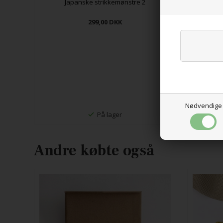
nde
Japanske strikkemønstre 2
299,00
DKK
Nødvendige
På lager
Andre købte også