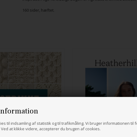
160 sider, hæftet.
information
es til indsamling af statistik og til trafikmåling. Vi bruger informationen til 
Ved at klikke videre, accepterer du brugen af cookies.