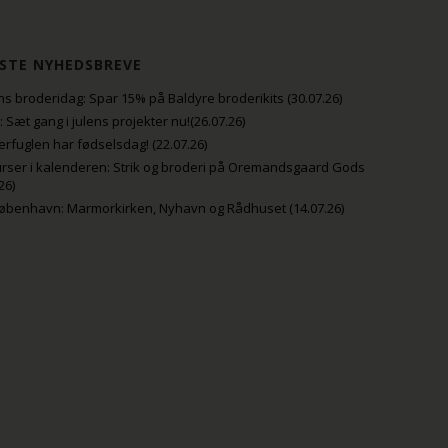
STE NYHEDSBREVE
s broderidag: Spar 15% på Baldyre broderikits (30.07.26)
uli: Sæt gang i julens projekter nu!(26.07.26)
fuglen har fødselsdag! (22.07.26)
rser i kalenderen: Strik og broderi på Oremandsgaard Gods
26)
København: Marmorkirken, Nyhavn og Rådhuset (14.07.26)