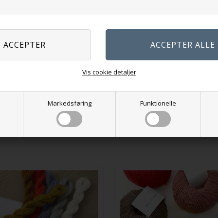
Heatherhill
389,00
DKK
Vis cookie detaljer
Strikkemønstre - kort
249,00
DKK
Markedsføring
Funktionelle
På lager
På lager