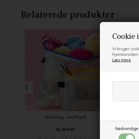
Relaterede produkter
Cookie 
Vi bruger cooki
hjemmesiden. 
Læs mere
Mesh Bag - med bund
Nødvendige
60,00
DKK