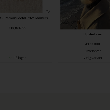
s - Precious Metal Stitch Markers
110,00
DKK
Hipsterhuen
43,00
DKK
8 varianter
På lager
Vælg variant