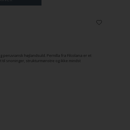
 Aqua
810
812 Granit
814 Storm
ist
Chrysantemum
Blue
 peruviansk højlandsuld. Pernilla fra Filcolana er et
dt til snoninger, strukturmønstre og ikke mindst
820
821
822 Willow
823 Juniper
bella
Macaron
 Malve
830
831
954 Light
Ranunculus
Tangelo
Grey
melange
melange