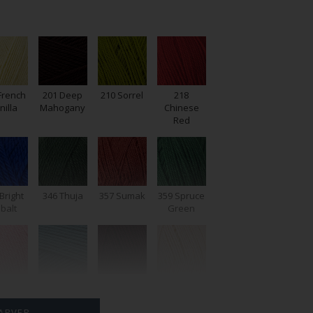
201 Deep
French
210 Sorrel
218
Mahogany
nilla
Chinese
Red
Bright
346 Thuja
357 Sumak
359 Spruce
balt
Green
377 Blue
370
382 Dark
383
Mist
mingo
Bordeaux
Champagne
FARVER