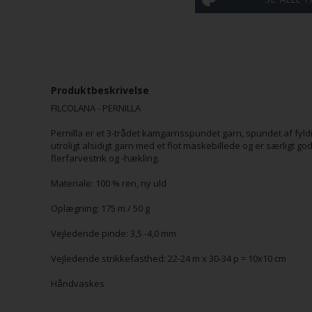
384
385
804 Merlot
807
808
Buttercup
Gasoline
Boysenberry
M
Produktbeskrivelse
FILCOLANA - PERNILLA
Pernilla er et 3-trådet kamgarnsspundet garn, spundet af fyldig
utroligt alsidigt garn med et flot maskebillede og er særligt go
815
817
818
819
flerfarvestrik og -hækling.
Lavendar
Cinnamon
Fisherman
Raindrop
Isa
Grey
Blue
Materiale: 100 % ren, ny uld
Oplægning: 175 m / 50 g
Vejledende pinde: 3,5 -4,0 mm
824 Parrot
825 Acacia
827 Dijon
828
829
Vejledende strikkefasthed: 22-24 m x 30-34 p = 10x10 cm
Green
Tropical
Sea
Håndvaskes