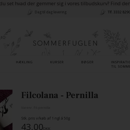
du set hvad der gemmer sig i vores tilbudskurv? Find de
Dag til dag levering
Tlf. 3332 829
HÆKLING
KURSER
BØGER
INSPIRATI
TIL SOMM
Filcolana - Pernilla
Varenr.
Fil-pernilla
Stk. pris v/køb af
1
ngl á 50g
43,00
DKK