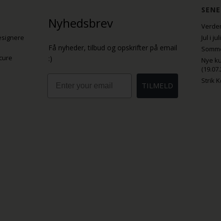
SENE
Nyhedsbrev
Verden
esignere
Jul i j
Få nyheder, tilbud og opskrifter på email
Sommer
cure
:)
Nye ku
(19.07.
Email
Strik 
TILMELD