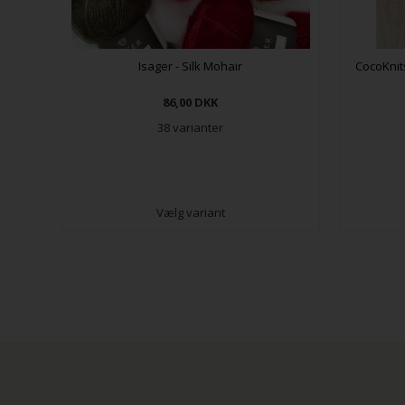
Isager - Silk Mohair
CocoKnit
86,00
DKK
38 varianter
Vælg variant