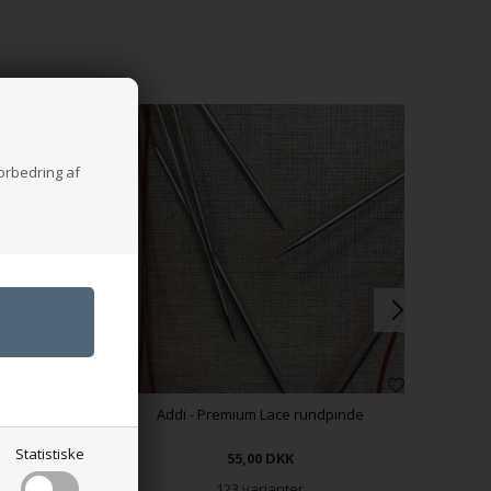
 Dark
977
978
colate
Marzipan
Oatmeal
forbedring af
r
Addi - Premium Lace rundpinde
Statistiske
55,00
DKK
123 varianter