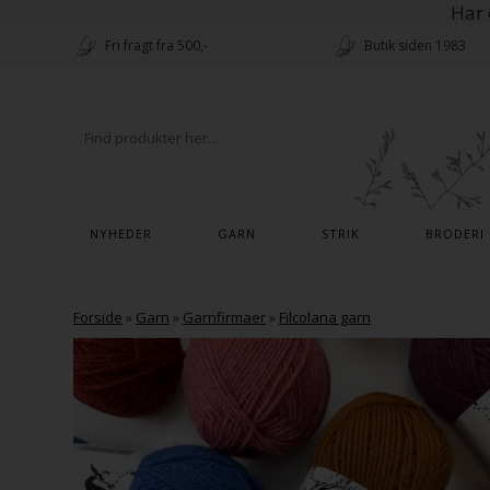
Har 
Fri fragt fra 500,-
Butik siden 1983
NYHEDER
GARN
STRIK
BRODERI
Forside
»
Garn
»
Garnfirmaer
»
Filcolana garn