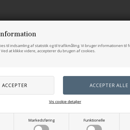
955
956
957 Very
973 Nougat
975
Medium
Charcoal
Light Grey
Cho
Grey
information
NYHED
es til indsamling af statistik og til trafikmåling. Vi bruger informationen til 
Ved at klikke videre, accepterer du brugen af cookies.
Vis cookie detaljer
Sommerfuglens nåleetui
Isager - Bomuldsknappe
Markedsføring
Funktionelle
65,00
DKK
6,00
DKK
38 varianter