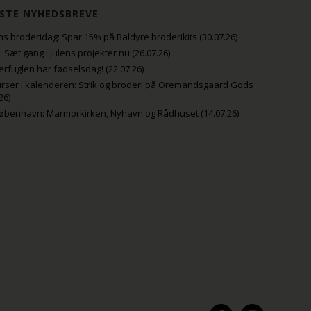
STE NYHEDSBREVE
s broderidag: Spar 15% på Baldyre broderikits (30.07.26)
uli: Sæt gang i julens projekter nu!(26.07.26)
fuglen har fødselsdag! (22.07.26)
rser i kalenderen: Strik og broderi på Oremandsgaard Gods
26)
København: Marmorkirken, Nyhavn og Rådhuset (14.07.26)