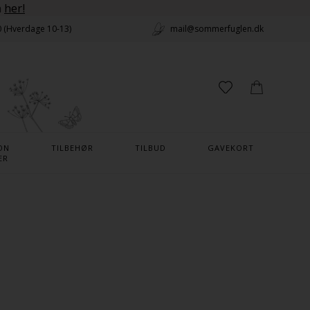
n
her!
0 (Hverdage 10-13)
mail@sommerfuglen.dk
ON
TILBEHØR
TILBUD
GAVEKORT
ER