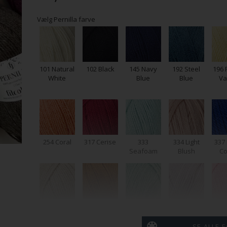
Vælg Pernilla farve
101 Natural
102 Black
145 Navy
192 Steel
196 
White
Blue
Blue
Va
337 
254 Coral
317 Cerise
333
334 Light
Co
Seafoam
Blush
364 Chai
366 Sugar
368
369 Slightly
Almond
Eucalyptus
Purple
Fla
SE ALLE 