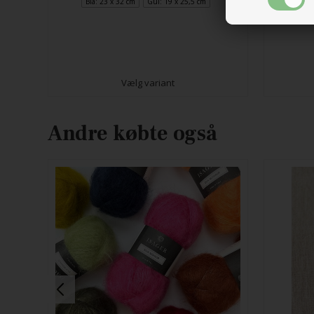
Blå: 23 x 32 cm
Gul: 19 x 25,5 cm
Vælg variant
Andre købte også