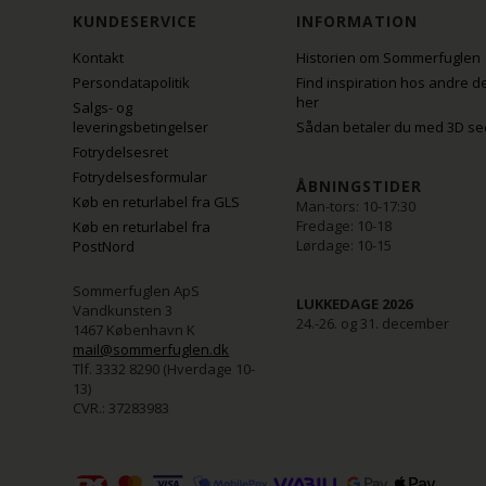
KUNDESERVICE
INFORMATION
Kontakt
Historien om Sommerfuglen
Persondatapolitik
Find inspiration hos andre d
her
Salgs- og
leveringsbetingelser
Sådan betaler du med 3D se
Fotrydelsesret
Fotrydelsesformular
ÅBNINGSTIDER
Køb en returlabel fra GLS
Man-tors: 10-17:30
Fredage: 10-18
Køb en returlabel fra
Lørdage: 10-15
PostNord
Sommerfuglen ApS
LUKKEDAGE 2026
Vandkunsten 3
24.-26. og 31. december
1467 København K
mail@sommerfuglen.dk
Tlf. 3332 8290 (Hverdage 10-
13)
CVR.: 37283983