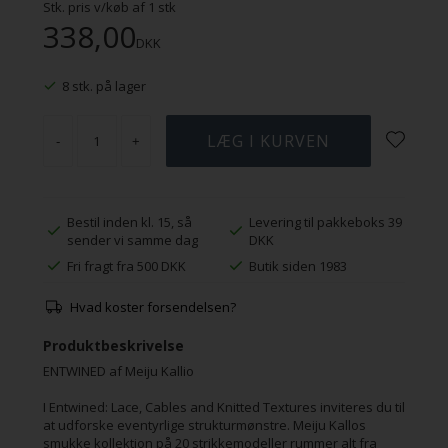
Stk. pris v/køb af
1
stk
338,00
DKK
8 stk. på lager
-
+
Bestil inden kl. 15, så
Levering til pakkeboks 39
sender vi samme dag
DKK
Fri fragt fra 500 DKK
Butik siden 1983
Hvad koster forsendelsen?
Produktbeskrivelse
ENTWINED af Meiju Kallio
I Entwined: Lace, Cables and Knitted Textures inviteres du til
at udforske eventyrlige strukturmønstre. Meiju Kallos
smukke kollektion på 20 strikkemodeller rummer alt fra