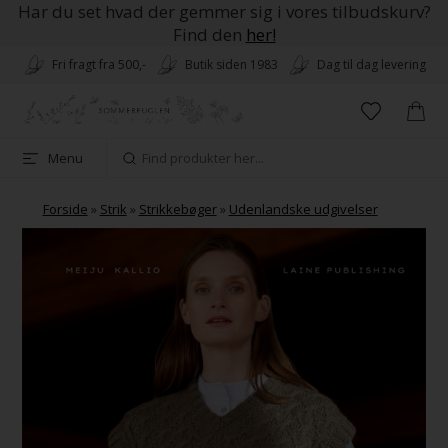
Har du set hvad der gemmer sig i vores tilbudskurv?
Find den
her!
Fri fragt fra 500,-
Butik siden 1983
Dag til dag levering
Menu
Forside
»
Strik
»
Strikkebøger
»
Udenlandske udgivelser