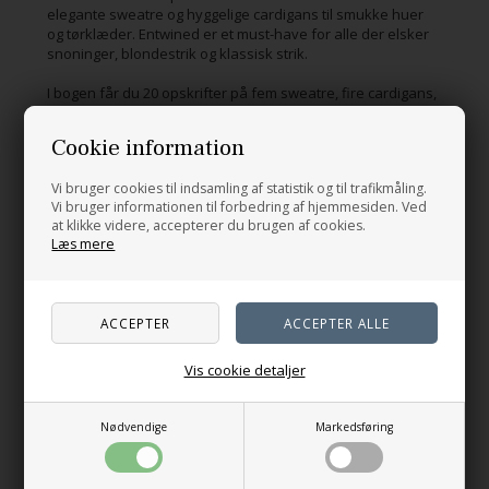
elegante sweatre og hyggelige cardigans til smukke huer
og tørklæder. Entwined er et must-have for alle der elsker
snoninger, blondestrik og klassisk strik.
I bogen får du 20 opskrifter på fem sweatre, fire cardigans,
to veste, fem tørklæder og fire huer.
Cookie information
Sprog: engelsk
Vi bruger cookies til indsamling af statistik og til trafikmåling.
Antal sider: 192
Vi bruger informationen til forbedring af hjemmesiden. Ved
at klikke videre, accepterer du brugen af cookies.
Læs mere
Relaterede produkter
Vis cookie detaljer
Nødvendige
Markedsføring