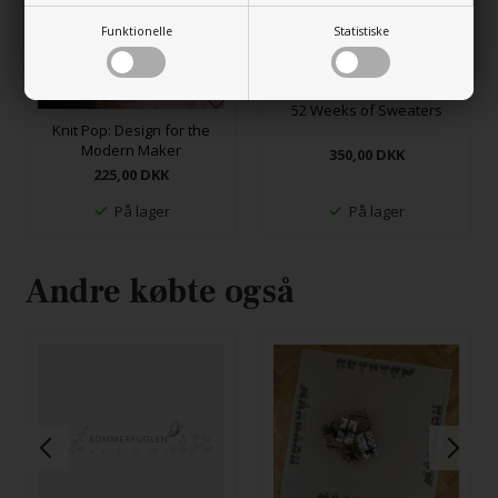
Funktionelle
Statistiske
52 Weeks of Sweaters
Knit Pop: Design for the
Modern Maker
350,00
DKK
225,00
DKK
På lager
På lager
Andre købte også